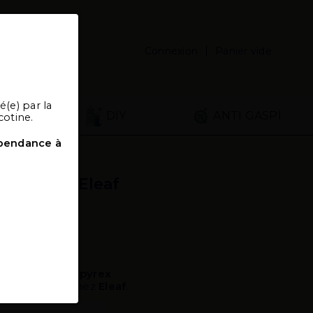
Panier vide
Connexion
é(e) par la
ires
DIY
ANTI GASPI
cotine.
épendance à
la marque Eleaf
ent
de
2ml
en
pyrex
lo 4 D22
de chez
Eleaf
.