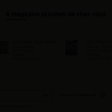
4 magasins proches de chez vous
KLOPINA Calais Nord
KLOPINA M
5 rue Royale
30 rue Léonar
62100 Calais
62730 Marck
France
France
09 54 06 78 50
09 61 15 57 61
SUIVEZ KLOPINA SUR
ique de confidentialité