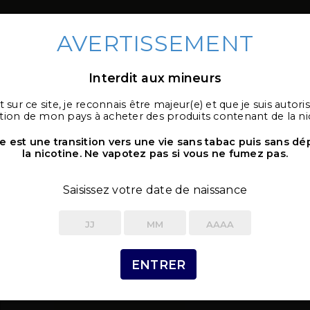
AVERTISSEMENT
Interdit aux mineurs
 sur ce site, je reconnais être majeur(e) et que je suis autoris
es ecig
E-liquides
Accesso
ation de mon pays à acheter des produits contenant de la ni
e est une transition vers une vie sans tabac puis sans d
la nicotine. Ne vapotez pas si vous ne fumez pas.
Pyrex pour Melo 4 D22 de 
Saisissez votre date de naissance
4 Produits
3,40 €
ENTRER
Réservoir de
remplacem
pour votre clearomiseur
Me