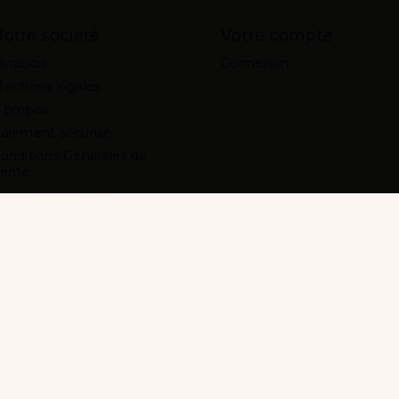
otre société
Votre compte
ivraison
Connexion
entions légales
 propos
aiement sécurisé
onditions Générales de
ente
ontactez-nous
lan du site
agasins
ion de vente de produits du vapotage a
e majorité de l'acheteur est exigée au moment de
CODE DE LA S