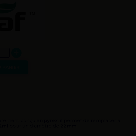
 PANIER
ièrement conçu en
pyrex
, il permet de remplacer à
2ml
pour un diamètre de
22
mm
.