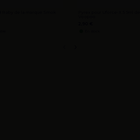
8 Baby de la marque Smok
Pyrex pour Uforce-X 5.5ml d
Voopoo
2,90 €
ible
En stock
‹
›