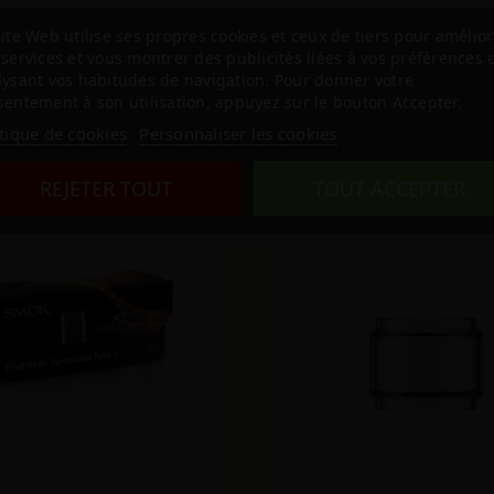
ible
En stock
ite Web utilise ses propres cookies et ceux de tiers pour amélior
services et vous montrer des publicités liées à vos préférences 
‹
›
lysant vos habitudes de navigation. Pour donner votre
entement à son utilisation, appuyez sur le bouton Accepter.
itique de cookies
Personnaliser les cookies
autres produits dans la même catégor
REJETER TOUT
TOUT ACCEPTER