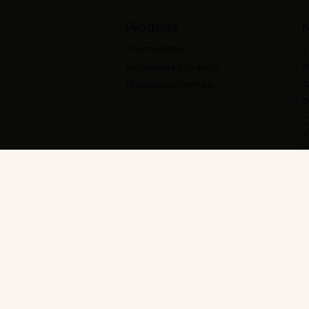
Produits
N
Promotions
L
Nouveaux produits
M
Meilleures ventes
A
P
C
V
C
P
M
Interdict
18 ans
La preuve d