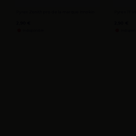
Pyrex Zenith pro de la marque Innokin
Pyrex TFV
2,90 €
2,90 €
Indisponible
Indispon