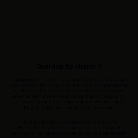
Quel drip tip choisir ?
Le
drip tip
est l'embout de la cigarette électronique que
vous mettez dans votre bouche lorsque vous prenez une
bouffée. Le drip tip connaît de nombreuses variations
selon les fabricants et les goûts de chacun puisque l’on
peut varier les plaisirs à l’aide d’un embout classique,
long, en plastique ou en acier par exemple.
Les drips tips peuvent également vous aider a
différencier vos réservoirs, si comme beaucoup de
vapoteurs, vous aimez attribuer à chaque
clearomizer