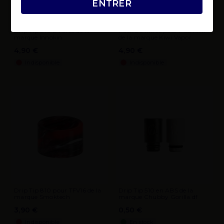
ENTRER
Drip Tip 810 Z Force de la
Pack 20 filtres pour Pod Kiwi
marque Innokin
de la marque Kiwi Vapor
4,90 €
4,90 €
Indisponible
Indisponible
Drip Tip 810 pour TFV16 de la
Drip Tip 510 en ABS de la
marque Smoktech
marque Chubby Gorilla.df
3,90 €
0,50 €
Indisponible
En stock