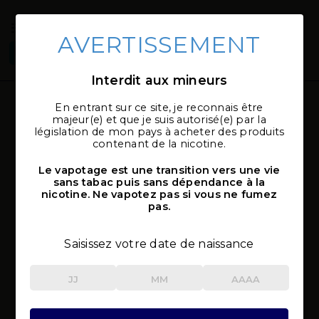
AVERTISSEMENT
Connexion
Sélectionner
local_shipping
mon magasin
Interdit aux mineurs
En entrant sur ce site, je reconnais être
Drip Tip / Embout
majeur(e) et que je suis autorisé(e) par la
législation de mon pays à acheter des produits
Accueil
Pièces ecig
Drip Tip / Embout
contenant de la nicotine.
Le vapotage est une transition vers une vie
TOUS LES FILTRES
sans tabac puis sans dépendance à la
nicotine. Ne vapotez pas si vous ne fumez
pas.
Saisissez votre date de naissance