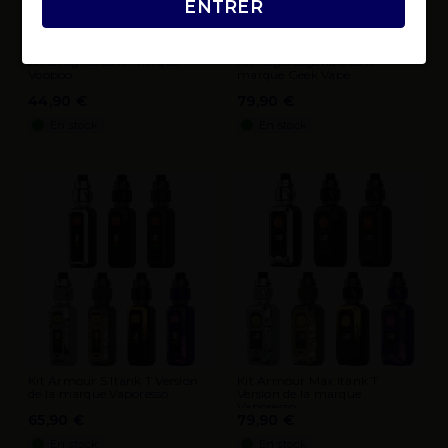
ENTRER
Kit Drag X3 de la marque
Kit Aegis Legend 5 de la
Voopoo
marque Geek Vape
44,90 €
79,90 €
En stock
En stock
Kit Armour S Itank T Version
Kit Armour Max Itank T
de la marque Vaporesso
Version de la marque
Vaporesso
65,90 €
79,90 €
En stock
En stock