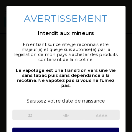
AVERTISSEMENT
Connexion
Sélectionner
local_shipping
mon magasin
Interdit aux mineurs
En entrant sur ce site, je reconnais être
Expert
majeur(e) et que je suis autorisé(e) par la
législation de mon pays à acheter des produits
Accueil
Cigarettes électroniques
Expert
contenant de la nicotine.
Le vapotage est une transition vers une vie
TOUS LES FILTRES
sans tabac puis sans dépendance à la
nicotine. Ne vapotez pas si vous ne fumez
pas.
Saisissez votre date de naissance