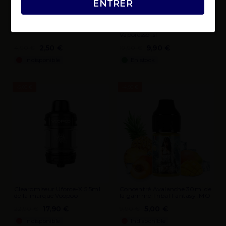
ENTRER
Box Gen Fit de la marque
Vaporesso .sl
2,50 €
9,90 €
4,90 €
19,90 €
Indisponible
En stock
-5,00 €
-4,90 €
Clearomiseur Uforce-X 5.5ml
Concentré Avalanche 30ml de
de la marque Voopoo
la gamme Tribal Fantasy .MO
17,90 €
5,00 €
22,90 €
9,90 €
Indisponible
Indisponible