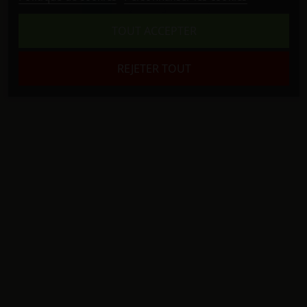
1
2
3
…
7
TOUT ACCEPTER
REJETER TOUT