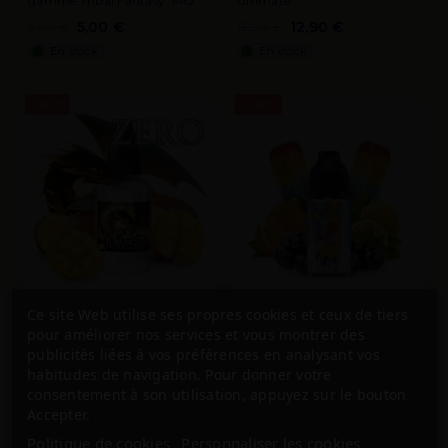
gamme Tribal Fantasy .MO
Ultimate
5,00 €
12,90 €
9,90 €
13,90 €
En stock
En stock
-1,00 €
-2,90 €
Concentré Fury Zéro de la
Concentré Fuzzy de la
Ce site Web utilise ses propres cookies et ceux de tiers
gamme Ultimate
marque Vape Maker
pour améliorer nos services et vous montrer des
12,90 €
7,00 €
13,90 €
9,90 €
publicités liées à vos préférences en analysant vos
En stock
Indisponible
habitudes de navigation. Pour donner votre
consentement à son utilisation, appuyez sur le bouton
Accepter.
Politique de cookies
Personnaliser les cookies