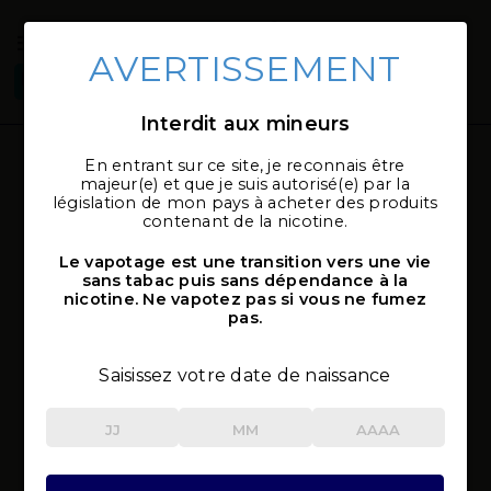
AVERTISSEMENT
Connexion
Sélectionner
local_shipping
mon magasin
Interdit aux mineurs
En entrant sur ce site, je reconnais être
Nos offres du moemnt
majeur(e) et que je suis autorisé(e) par la
législation de mon pays à acheter des produits
Accueil
Promotions
contenant de la nicotine.
Le vapotage est une transition vers une vie
sans tabac puis sans dépendance à la
nicotine. Ne vapotez pas si vous ne fumez
pas.
-2,40 €
-10,00 €
Saisissez votre date de naissance