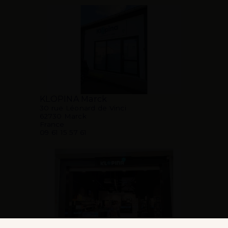
KLOPINA Marck
30 rue Léonard de Vinci
62730 Marck
France
09 61 15 57 61