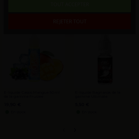
16 autres produits dans la même
TOUT ACCEPTER
catégorie :
REJETER TOUT
E-liquide Cassis Mangue 50ml
E-liquide Ragnarok de la
de la gamme Fruizee
gamme Ultimate
19,90 €
5,50 €
En stock
En stock
‹
›