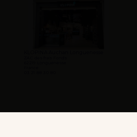
KLOPINA Auchan Longuenesse
ZAC des frais Fonds
62219 Longuenesse
France
03 21 88 30 80
SUIVEZ KLOPINA SUR