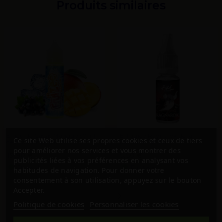
Produits similaires
E-liquide Cassis Mangue 50ml
E-liquide Ragnarok de la
Ce site Web utilise ses propres cookies et ceux de tiers
de la gamme Fruizee
gamme Ultimate
pour améliorer nos services et vous montrer des
19,90 €
5,50 €
publicités liées à vos préférences en analysant vos
En stock
En stock
habitudes de navigation. Pour donner votre
consentement à son utilisation, appuyez sur le bouton
‹
›
Accepter.
Politique de cookies
Personnaliser les cookies