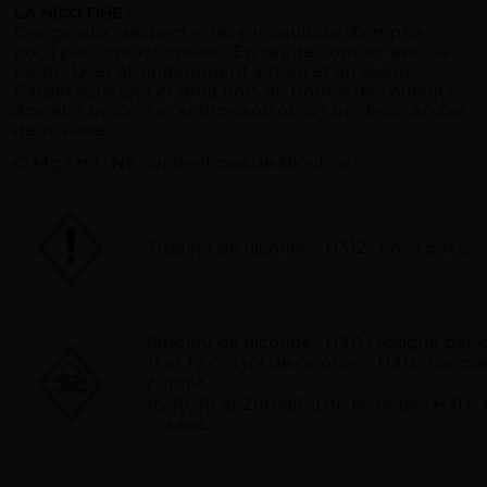
LA NICOTINE :
Dangereux : respecter les précautions d'emploi :
nocif par contact cutané. En cas de contact avec la
peau : laver abondamment à l’eau et au savon.
Garder sous clef et tenir hors de portée des enfants.
Appeler un centre anti-poison ou un médecin en cas
de malaise.
O Mg / ml : Ne contient pas de Nicotine
3mg/ml de nicotine : H312 : nocif par c
6mg/ml de nicotine : H311 : toxique par
11 et 12 mg/ml de nicotine : H311 : toxiq
cutané
16, 18, 19 et 20mg/ml de nicotine : H311 
cutané.