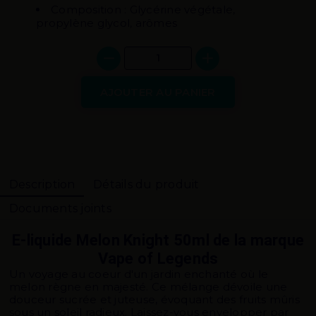
Composition : Glycérine végétale,
propylène glycol, arômes
AJOUTER AU PANIER
Description
Détails du produit
Documents joints
E-liquide Melon Knight 50ml de la marque
Vape of Legends
Un voyage au coeur d'un jardin enchanté où le
melon règne en majesté. Ce mélange dévoile une
douceur sucrée et juteuse, évoquant des fruits mûris
sous un soleil radieux. Laissez-vous envelopper par