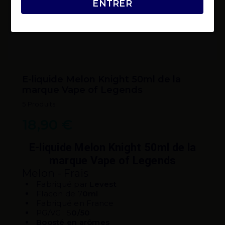
ENTRER
E-liquide Melon Knight 50ml de la
marque Vape of Legends
5 Produits
18,90 €
E-liquide Melon Knight 50ml de la
marque Vape of Legends
Melon - Frais
Fabriqué par
Levest
Flacon de 7
0ml
Fabriqué en France
PG/VG : 5
0/50
Boosté en arômes