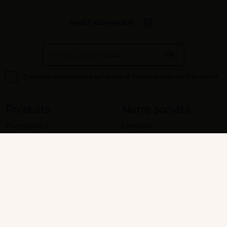
SUIVEZ KLOPINA SUR

J'accepte les conditions générales et la politique de confidentialité
Produits
Notre société
Promotions
Livraison
Nouveaux produits
Mentions légales
Meilleures ventes
A propos
Paiement sécurisé
Conditions Générales de
Vente
Contactez-nous
Plan du site