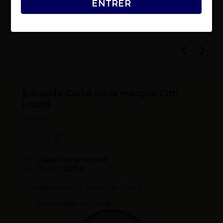
ENTRER
E-liquide Corsé de la marque Chti
Liquid
1 Produit
2,45 €
Classic brun corsé
PG/VG
50/50
Contenance : Flacon de 10 ml
Disponible en 0mg