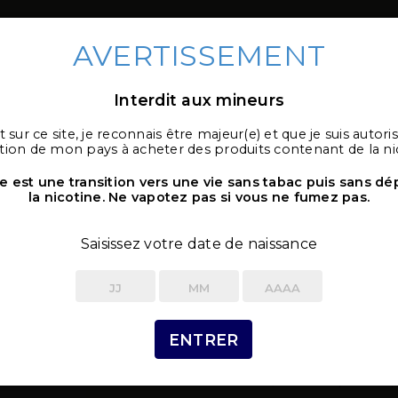
AVERTISSEMENT
Interdit aux mineurs
 sur ce site, je reconnais être majeur(e) et que je suis autoris
es ecig
E-liquides
Accesso
ation de mon pays à acheter des produits contenant de la ni
e est une transition vers une vie sans tabac puis sans d
la nicotine. Ne vapotez pas si vous ne fumez pas.
Clearomiseur T22 Pro de la
Saisissez votre date de naissance
2 Produits
10,00 €
ENTRER
Le clearomiseur T22 Pro sera parfait 
vape. Avec une
grande contenance
et 
inhalation indirecte
, efficace pour re