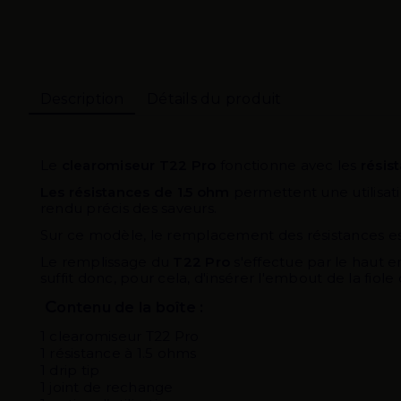
Description
Détails du produit
Le
clearomiseur
T22 Pro
fonctionne avec les
résis
Les résistances de 1.5 ohm
permettent une utilisati
rendu précis des saveurs.
Sur ce modèle, le remplacement des résistances est a
Le remplissage du
T22 Pro
s'effectue par le haut e
suffit donc, pour cela, d'insérer l'embout de la fiole
C
ontenu de la boîte :
1 clearomiseur T22 Pro
1 résistance à 1.5 ohms
1 drip tip
1 joint de rechange