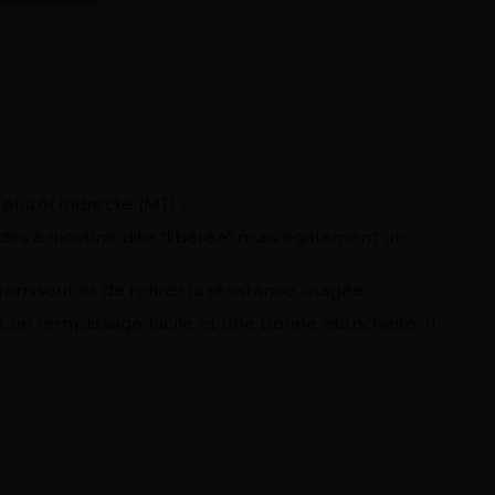
plutôt indrecte (MTL).
des à nicotine dite "libérée" mais également un
romiseur et de retirer la résistance usagée.
t un remplissage facile et une bonne étanchéité. Il