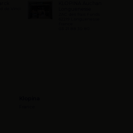
arck
KLOPINA Auchan
d de Vinci
Longuenesse
ZAC des frais Fonds
62219 Longuenesse
France
03 21 88 30 80
Klopina
France