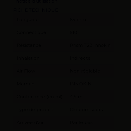
1 notice d’utilisation
FICHE TECHNIQUE
Longueur
65 mm
Connectique
510
Résistance
Prism T22 Innokin
Inhalation
Indirecte
Air Flow
Non réglable
Marque
INNOKIN
Contenance (en ml)
4,5 ml
Type de produit
Clearomiseurs
Arrivée d'air
Par le bas