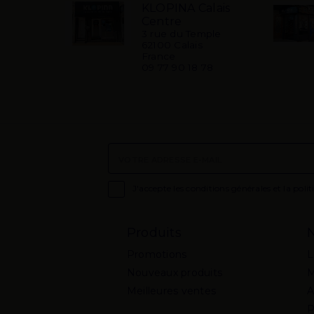
KLOPINA Calais
Centre
3 rue du Temple
62100 Calais
France
09 77 90 18 78

J'accepte les conditions générales et la polit
Produits
N
Promotions
L
Nouveaux produits
M
Meilleures ventes
A
P