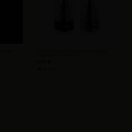
péciale
Clearomiseur Ornate de la marque
Joyetech PROMO .DF
5,00 €
En stock