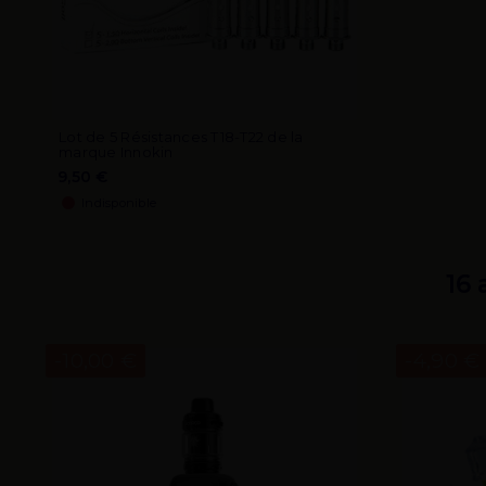
Lot de 5 Résistances T18-T22 de la
marque Innokin
9,50 €
Indisponible
16 
-10,00 €
-4,90 €