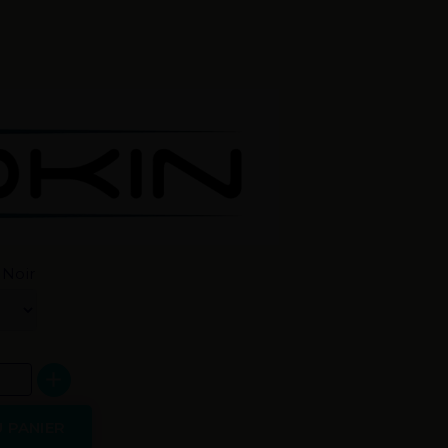
 Noir
 PANIER