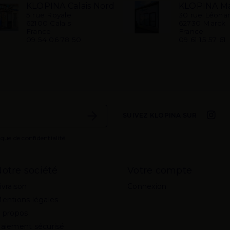
KLOPINA Calais Nord
KLOPINA M
5 rue Royale
30 rue Léonar
62100 Calais
62730 Marck
France
France
09 54 06 78 50
09 61 15 57 61
SUIVEZ KLOPINA SUR
ique de confidentialité
otre société
Votre compte
ivraison
Connexion
entions légales
 propos
aiement sécurisé