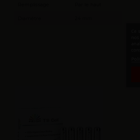
Remplissage
Par le haut
Diamètre
24 mm
Ce s
nos 
ana
cons
Pol