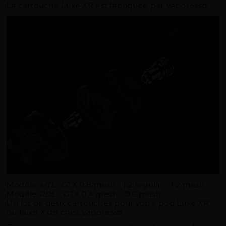
La cartouche Luxe XR est fabriquée par Vaporesso.
Modèle
MTL
: GTX 0.8 mesh - 1.2 regular - 1.2 mesh
Modèle
RDL
: GTX 0.4 mesh - 0.6 mesh
Un lot de deux cartouches pour votre pod Luxe XR
ou Luxe X de chez Vaporesso.