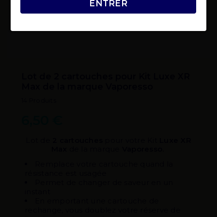
ENTRER
Lot de 2 cartouches pour Kit Luxe XR
Max de la marque Vaporesso
14 Produits
6,50 €
Lot de
2 cartouches
pour votre Kit
Luxe XR
Max
de la marque
Vaporesso.
Remplace votre cartouche quand la
résistance est usagée
Permet de changer de saveur en un
instant
En emportant une cartouche de
rechange, vous doublez votre réserve de