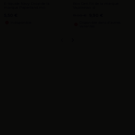
E-liquide Navy Drop de la
Box Gen Fit de la marque
marque Paperland.mo
Vaporesso .sl
5,50 €
9,90 €
19,90 €
Indisponible
Disponible dans d'autres
variantes
‹
›