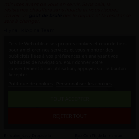
minutes avant de vous en servir. Sans cela, la
résistance chauffera sans liquide et vous risquez
d'avoir un
goût de brûlé
dès le départ et la résistance
sera à changer.
-Lyna : Klopina Team
Ce site Web utilise ses propres cookies et ceux de tiers
pour améliorer nos services et vous montrer des
Produits similaires
publicités liées à vos préférences en analysant vos
habitudes de navigation. Pour donner votre
consentement à son utilisation, appuyez sur le bouton
-10,00 €
Accepter.
Politique de cookies
Personnaliser les cookies
TOUT ACCEPTER
REJETER TOUT
E-liquide Navy Drop de la
Box Gen Fit de la marque