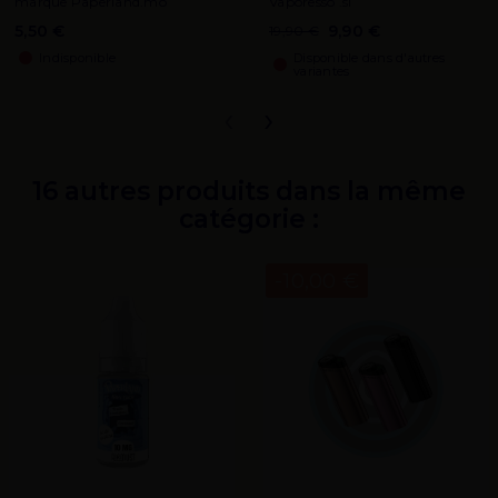
marque Paperland.mo
Vaporesso .sl
5,50 €
9,90 €
19,90 €
Indisponible
Disponible dans d'autres
variantes
‹
›
16 autres produits dans la même
catégorie :
-10,00 €